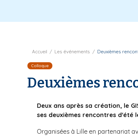
v
i
e
p
r
a
t
l
u
r
e
F
Accueil
Les événements
Deuxièmes rencontr
i
Colloque
l
d
Deuxièmes rencon
'
A
r
i
Deux ans après sa création, le GI
a
ses deuxièmes rencontres d'été le
n
e
Organisées à Lille en partenariat ave