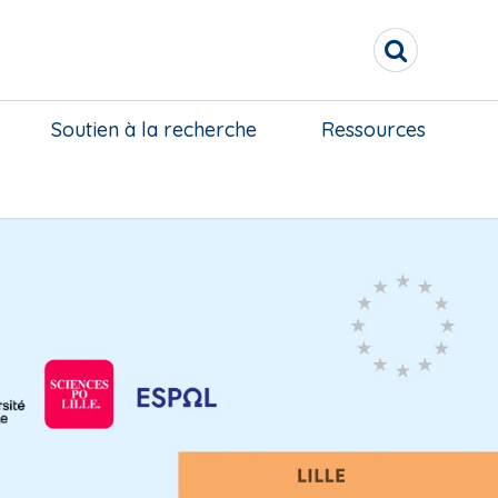
R
e
c
h
Soutien à la recherche
Ressources
e
r
c
h
e
r