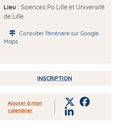
e
Lieu :
Sciences Po Lille et Université
d
de Lille
e
Consulter l'itinéraire sur Google
l
Maps
'
é
v
è
INSCRIPTION
n
e
m
T
F
Ajouter à mon
e
w
a
calendrier
L
i
c
n
i
t
e
n
t
t
b
k