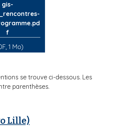
gis-
_rencontres-
rogramme.pd
f
DF, 1 Mo)
tions se trouve ci-dessous. Les
ntre parenthèses.
o Lille)