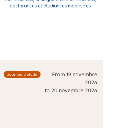
doctorant·es et étudiant·es mobilisé·es
D
From
19 novembre
Type d'événement
Journée d'étude
a
2026
t
to
20 novembre 2026
e
d
e
l