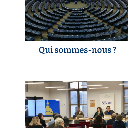
Qui sommes-nous ?
m
e
d
i
a