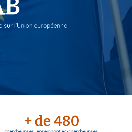
AB
he sur l'Union européenne
+ de 480
chercheur·ses, enseignant·es-chercheur·ses,