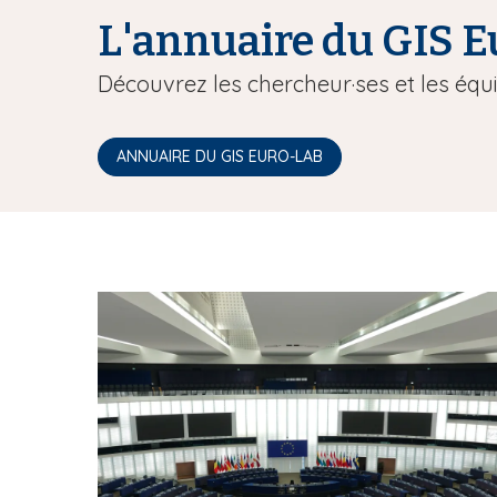
L'annuaire du GIS 
Découvrez les chercheur
·ses et les éq
ANNUAIRE DU GIS EURO-LAB
m
e
d
i
a