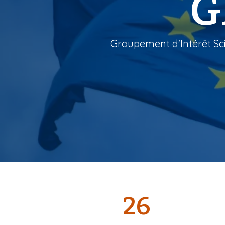
G
i
p
a
Groupement d'Intérêt Sci
l
26