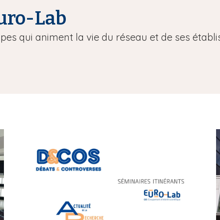
Euro-Lab
uipes qui animent la vie du réseau et de ses étab
m
e
d
i
i
a