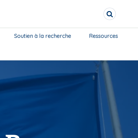
R
e
c
h
Soutien à la recherche
Ressources
e
r
c
h
e
r