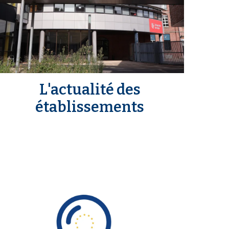
L'actualité des
établissements
m
e
d
a