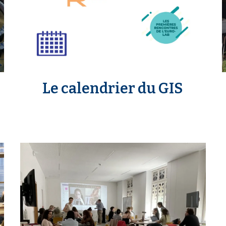
Le calendrier du GIS
m
e
d
i
i
a