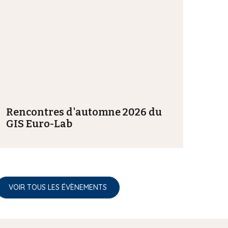
'
é
v
è
n
e
m
e
Rencontres d'automne 2026 du
n
GIS Euro-Lab
t
VOIR TOUS LES ÉVÈNEMENTS