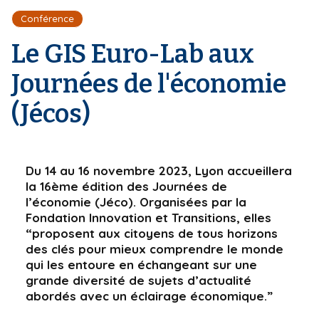
r
d
i
Conférence
e
'
p
A
Le GIS Euro-Lab aux
a
r
l
i
Journées de l'économie
a
n
(Jécos)
e
Du 14 au 16 novembre 2023, Lyon accueillera
la 16ème édition des Journées de
l’économie (Jéco). Organisées par la
Fondation Innovation et Transitions, elles
“proposent aux citoyens de tous horizons
des clés pour mieux comprendre le monde
qui les entoure en échangeant sur une
grande diversité de sujets d’actualité
abordés avec un éclairage économique.”