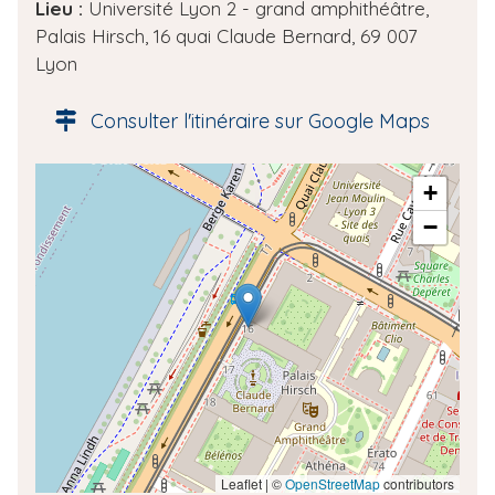
e
Lieu :
Université Lyon 2 - grand amphithéâtre,
d
Palais Hirsch, 16 quai Claude Bernard, 69 007
e
Lyon
l
'
Consulter l'itinéraire sur Google Maps
é
v
A
+
è
d
n
−
r
e
e
m
s
e
s
n
e
t
g
é
o
l
o
Leaflet | ©
OpenStreetMap
contributors
c