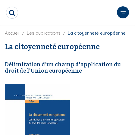
A
l
R
l
e
e
c
r
F
Accueil
Les publications
La citoyenneté européenne
h
i
e
a
l
La citoyenneté européenne
r
u
d
c
c
'
h
o
A
e
Délimitation d'un champ d'application du
r
n
r
droit de l'Union européenne
i
t
a
e
n
e
n
u
p
r
i
n
c