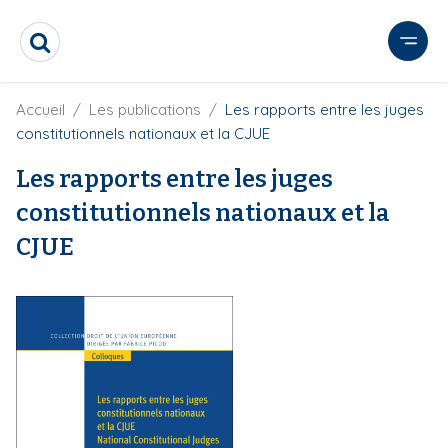
A
l
R
l
e
e
c
r
F
Accueil
Les publications
Les rapports entre les juges
h
i
e
a
constitutionnels nationaux et la CJUE
l
r
u
d
c
Les rapports entre les juges
c
'
h
o
A
constitutionnels nationaux et la
e
r
n
r
i
CJUE
t
a
e
n
e
n
u
p
r
i
n
c