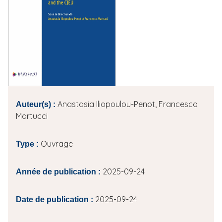
i
p
a
l
Anastasia Iliopoulou-Penot, Francesco
Auteur(s) :
Martucci
Ouvrage
Type :
2025-09-24
Année de publication :
2025-09-24
Date de publication :