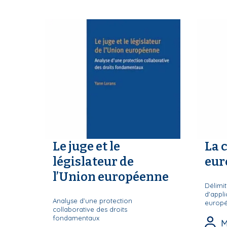
i
p
a
l
Le juge et le
La 
législateur de
eur
l’Union européenne
Délimi
d'appli
Analyse d’une protection
europ
collaborative des droits
fondamentaux
M