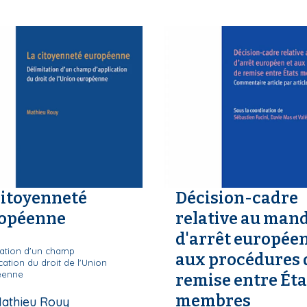
citoyenneté
Décision-cadre
opéenne
relative au man
d'arrêt européen
tation d'un champ
aux procédures 
cation du droit de l'Union
éenne
remise entre Éta
membres
athieu Rouy