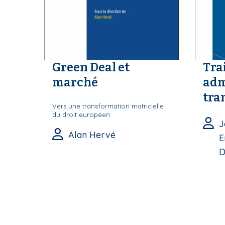
Green Deal et
Tra
marché
adm
tra
Vers une transformation matricielle
du droit européen
J
Alan Hervé
E
D