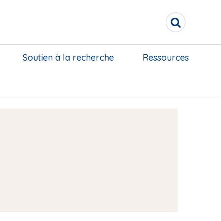
R
e
c
h
Soutien à la recherche
Ressources
e
r
c
h
e
r