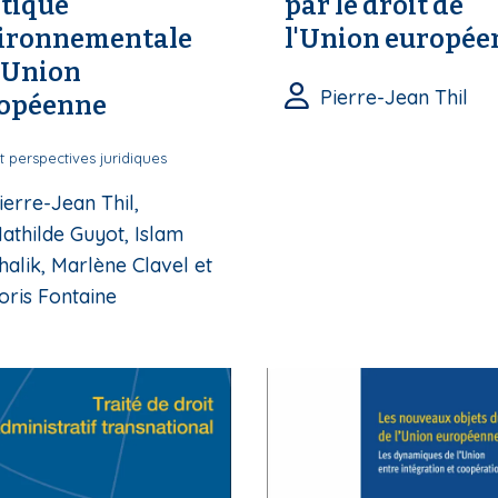
itique
par le droit de
ironnementale
l'Union europée
l’Union
Pierre-Jean Thil
opéenne
t perspectives juridiques
ierre-Jean Thil,
athilde Guyot, Islam
halik, Marlène Clavel et
oris Fontaine