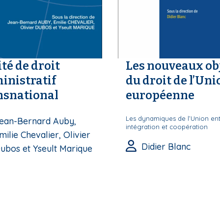
ité de droit
Les nouveaux ob
inistratif
du droit de l’Uni
nsnational
européenne
Les dynamiques de l’Union en
ean-Bernard Auby,
intégration et coopération
milie Chevalier, Olivier
Didier Blanc
ubos et Yseult Marique