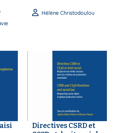
e
Hélène Christodoulou
avie
aisi
Directives CSRD et