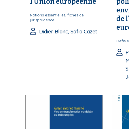
l'Union européenne
pol
env
Notions essentielles, fiches de
de 
jurisprudence
eur
Didier Blanc, Safia Cazet
Défis e
P
M
S
J