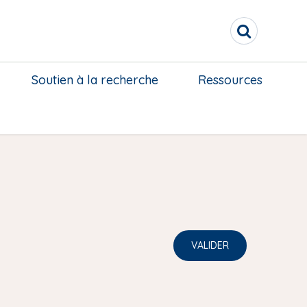
R
e
c
h
Soutien à la recherche
Ressources
e
r
c
h
e
r